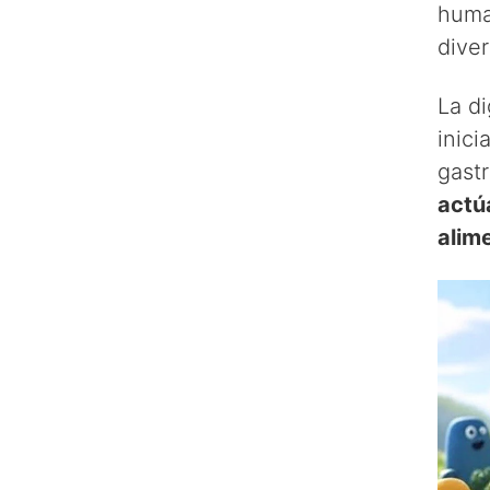
huma
dive
La d
inici
gast
actú
alim