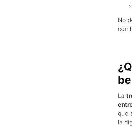
¿
No d
combi
¿Q
be
La
tr
entre
que 
la di