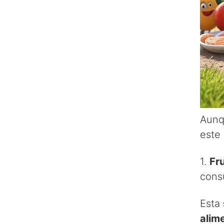
Aunq
este
1.
Fr
cons
Esta
alim