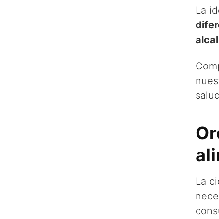
La id
dife
alca
Comp
nues
salud
Or
al
La ci
nece
cons