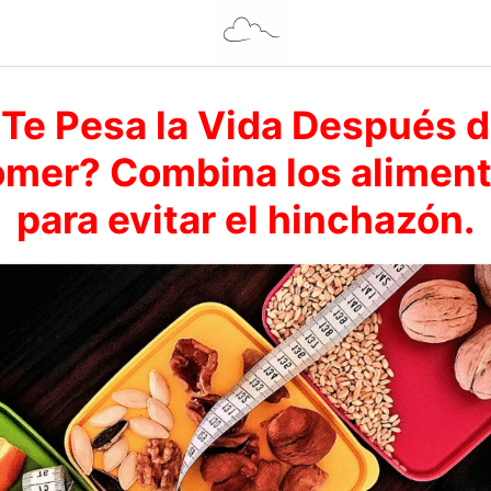
Te Pesa la Vida Después 
mer? Combina los alimen
para evitar el hinchazón.