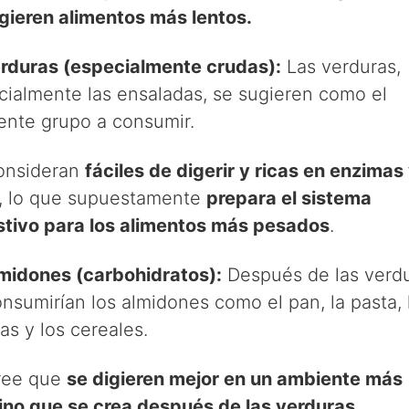
igieren alimentos más lentos.
rduras (especialmente crudas):
Las verduras,
cialmente las ensaladas, se sugieren como el
iente grupo a consumir.
onsideran
fáciles de digerir y ricas en enzimas
, lo que supuestamente
prepara el sistema
stivo para los alimentos más pesados
.
midones (carbohidratos):
Después de las verdu
nsumirían los almidones como el pan, la pasta, 
as y los cereales.
ree que
se digieren mejor en un ambiente más
lino que se crea después de las verduras
.