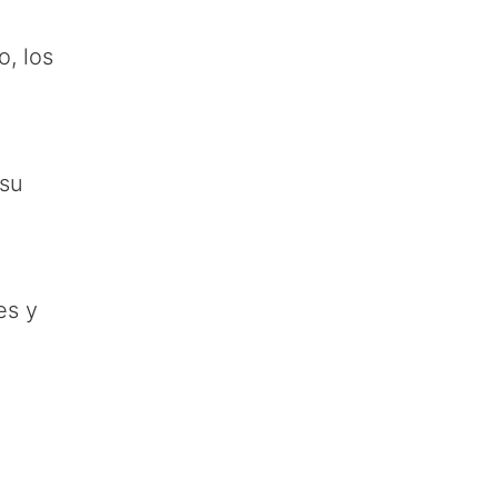
, los
su
es y