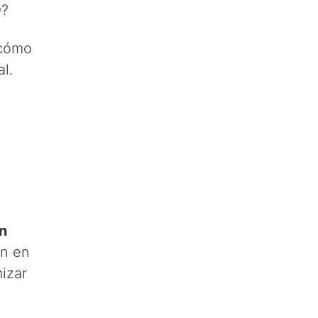
a
?
 cómo
l.
ón
en en
izar