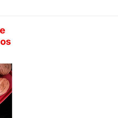
de
tos