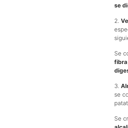
se d
2.
Ve
espe
sigu
Se c
fibra
dige
3.
Al
se co
patat
Se c
alca