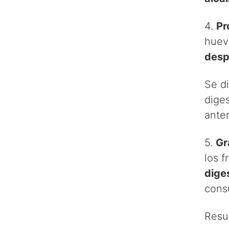
4.
Pr
huev
desp
Se d
dige
anter
5.
Gr
los f
dige
cons
Resu