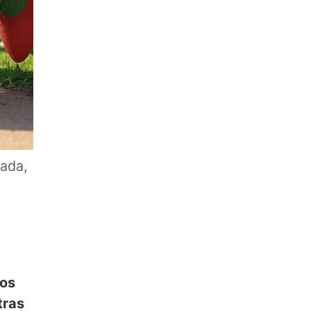
ada,
ros
tras