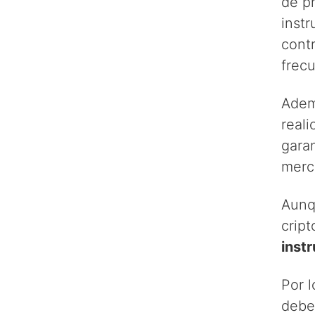
de pr
inst
contr
frecu
Adem
reali
garan
merc
Aun
cript
inst
Por 
debe