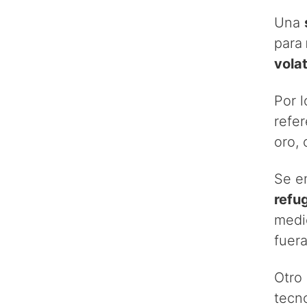
Una
para
volat
Por l
refer
oro, 
Se e
refu
medio
fuer
Otro 
tecn