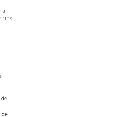
e a
entos
o
s de
a de