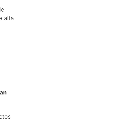
de
e alta
e
ran
ctos