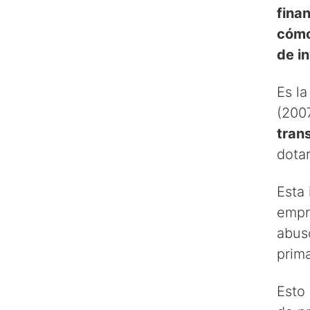
finan
cómo
de i
Es la
(2007
tran
dota
Esta 
empr
abus
prim
Esto