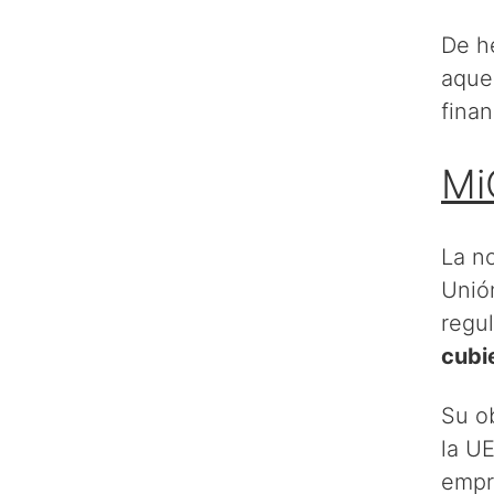
De h
aque
finan
Mi
La n
Unió
regul
cubi
Su ob
la UE
empre