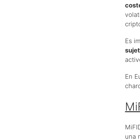
cost
volat
crip
Es i
sujet
acti
En E
char
MiF
MiFID
una 