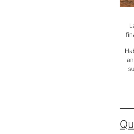
L
fi
Hab
an
su
Qu