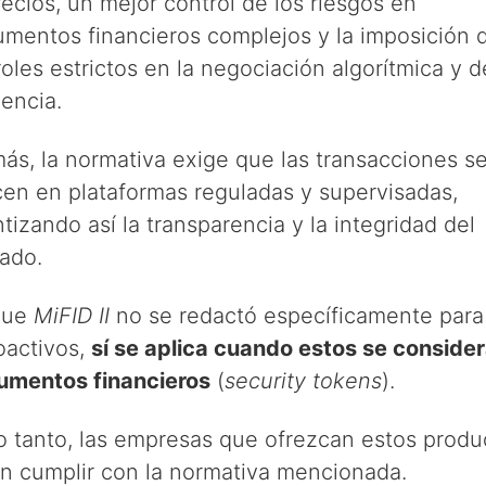
ecios, un mejor control de los riesgos en
rumentos financieros complejos y la imposición 
oles estrictos en la negociación algorítmica y d
encia.
ás, la normativa exige que las transacciones s
cen en plataformas reguladas y supervisadas,
tizando así la transparencia y la integridad del
ado.
que
MiFID II
no se redactó específicamente para
oactivos,
sí se aplica cuando estos se conside
rumentos financieros
(
security tokens
).
lo tanto, las empresas que ofrezcan estos produ
n cumplir con la normativa mencionada.