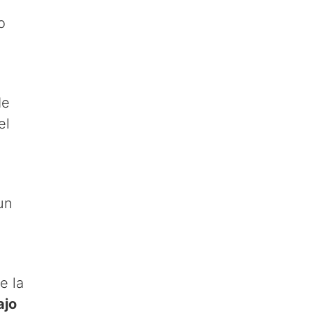
o
e
el
un
e la
ajo