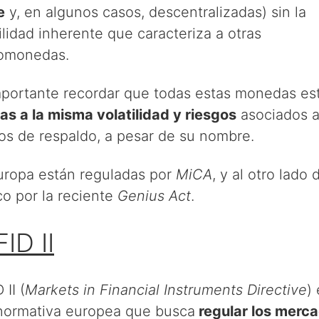
e
y, en algunos casos, descentralizadas) sin la
ilidad inherente que caracteriza a otras
tomonedas.
mportante recordar que todas estas monedas es
as a la misma volatilidad y riesgos
asociados a
vos de respaldo, a pesar de su nombre.
uropa están reguladas por
MiCA
, y al otro lado 
co por la reciente
Genius Act
.
ID II
 II (
Markets in Financial Instruments Directive
)
normativa europea que busca
regular los merc