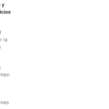
s y
icios
l
r la
a
s
viten
ones