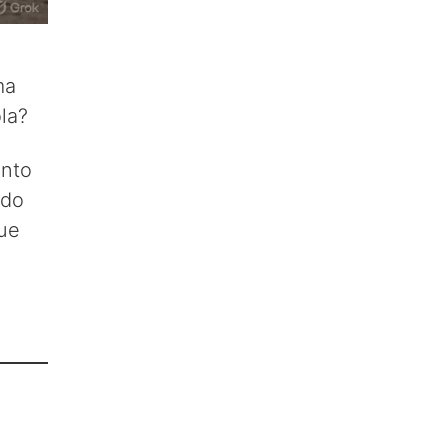
ma
la?
anto
ado
que