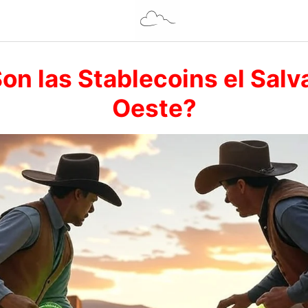
on las Stablecoins el Salv
Oeste?